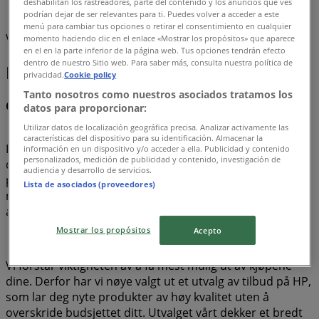
deshabilitan los rastreadores, parte del contenido y los anuncios que ves
Hp
podrían dejar de ser relevantes para ti. Puedes volver a acceder a este
menú para cambiar tus opciones o retirar el consentimiento en cualquier
Vi er i ferd med å publisere tilbud fra HP
momento haciendo clic en el enlace «Mostrar los propósitos» que aparece
en el en la parte inferior de la página web. Tus opciones tendrán efecto
dentro de nuestro Sitio web. Para saber más, consulta nuestra política de
HP, alle tilbudene lett tilgjengelig
privacidad.
Cookie policy
Tanto nosotros como nuestros asociados tratamos los
Oppdag de beste tilbudene på HP i august 2026!
datos para proporcionar:
Utilizar datos de localización geográfica precisa. Analizar activamente las
características del dispositivo para su identificación. Almacenar la
I denne måneden av august i 2026, er vi glade for å tilby
información en un dispositivo y/o acceder a ella. Publicidad y contenido
personalizados, medición de publicidad y contenido, investigación de
deg de mest attraktive og konkurransedyktige tilbudene
audiencia y desarrollo de servicios.
på HP som er tilgjengelige i Norge. På Tiendeo er vårt
Lista de asociados (proveedores)
mål å gi deg tilgang til et bredt spekter av tilbud, og sikre
at du finner akkurat det du trenger til uslåelige priser.
Mostrar los propósitos
Acepto
Vi forstår viktigheten av å få mest mulig ut av kjøpene
dine. Derfor har vi nøye valgt ut et utvalg av tilbud på HP,
som lar deg nyte produkter av høy kvalitet uten å
overskride budsjettet ditt. Utvalget vårt dekker et bredt