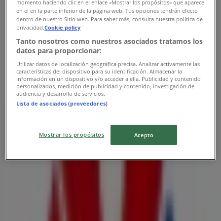
momento haciendo clic en el enlace «Mostrar los propósitos» que aparece
Domino's Pizza
en el en la parte inferior de la página web. Tus opciones tendrán efecto
dentro de nuestro Sitio web. Para saber más, consulta nuestra política de
Parkalleen 2, Lillestrøm
privacidad.
Cookie policy
Tanto nosotros como nuestros asociados tratamos los
2.7 km
datos para proporcionar:
Åpen
Utilizar datos de localización geográfica precisa. Analizar activamente las
características del dispositivo para su identificación. Almacenar la
información en un dispositivo y/o acceder a ella. Publicidad y contenido
personalizados, medición de publicidad y contenido, investigación de
audiencia y desarrollo de servicios.
Lista de asociados (proveedores)
Domino's Pizza
Mostrar los propósitos
Acepto
Bibliotekgata 30, Lørenskog
3.4 km
Åpen