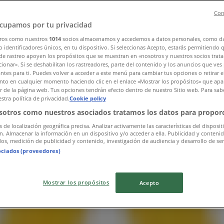
Con
cupamos por tu privacidad
ros como nuestros
1014
socios almacenamos y accedemos a datos personales, como d
 identificadores únicos, en tu dispositivo. Si seleccionas Acepto, estarás permitiendo 
de rastreo apoyen los propósitos que se muestran en «nosotros y nuestros socios trat
ionar». Si se deshabilitan los rastreadores, parte del contenido y los anuncios que ves
antes para ti. Puedes volver a acceder a este menú para cambiar tus opciones o retirar e
to en cualquier momento haciendo clic en el enlace «Mostrar los propósitos» que apar
or de la página web. Tus opciones tendrán efecto dentro de nuestro Sitio web. Para sab
stra política de privacidad.
Cookie policy
sotros como nuestros asociados tratamos los datos para proporc
s de localización geográfica precisa. Analizar activamente las características del disposit
ón. Almacenar la información en un dispositivo y/o acceder a ella. Publicidad y conteni
os, medición de publicidad y contenido, investigación de audiencia y desarrollo de ser
ociados (proveedores)
Mostrar los propósitos
Acepto