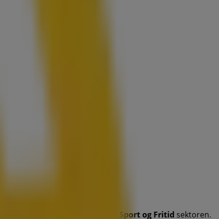
a dette anerkjente merket innen
Sport og Fritid
sektoren.