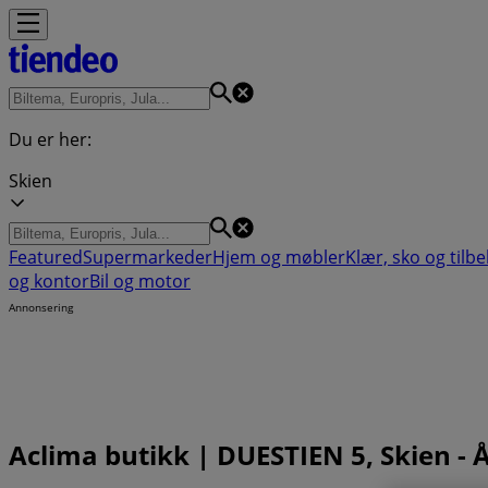
Du er her:
Skien
Featured
Supermarkeder
Hjem og møbler
Klær, sko og tilb
og kontor
Bil og motor
Annonsering
Aclima butikk | DUESTIEN 5, Skien - 