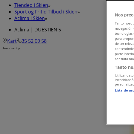
Tiendeo i Skien
»
Sport og Fritid Tilbud i Skien
»
Nos preo
Aclima i Skien
»
Tanto nosot
navegación o
Aclima | DUESTIEN 5
tecnologías 
para proporc
Kart
35 52 09 58
de ser relev
Annonsering
consentimien
parte inferi
consulta nue
Tanto no
Utilizar dato
identificaci
personalizad
Lista de as