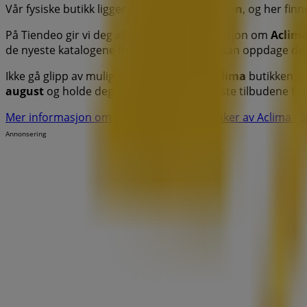
Vår fysiske butikk ligger på
DUESTIEN 5
,
Skien
, og her fin
På Tiendeo gir vi deg all oppdatert informasjon om
Aclim
de nyeste katalogene fra
Aclima
, hvor du kan oppdage de
Ikke gå glipp av muligheten til å besøke
Aclima
butikken p
august
og holde deg oppdatert om de beste tilbudene fr
Mer informasjon om Aclima
Se andre butikker av Aclima i S
Annonsering