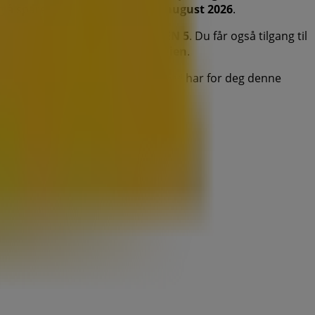
 deg å spare penger gjennom hele
august 2026
.
sseringen av butikken på
DUESTIEN 5
. Du får også tilgang til
og Fritid
produkter for kjøp i
Skien
.
er deg til å utforske kampanjene vi har for deg denne