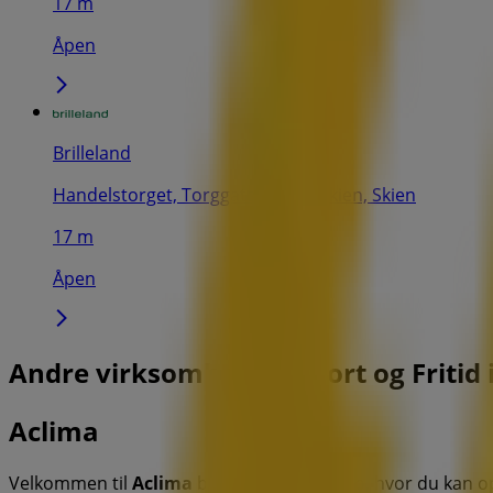
17 m
Åpen
Brilleland
Handelstorget, Torggata 7 3724 Skien, Skien
17 m
Åpen
Andre virksomheter i Sport og Fritid 
Aclima
Velkommen til
Aclima
butikken på Tiendeo, hvor du kan 