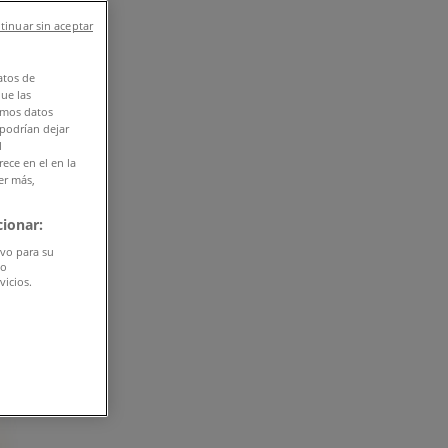
tinuar sin aceptar
atos de
que las
amos datos
 podrían dejar
l
ece en el en la
er más,
ionar:
ivo para su
do
vicios.