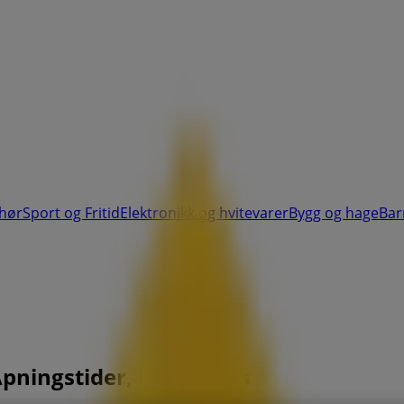
ehør
Sport og Fritid
Elektronikk og hvitevarer
Bygg og hage
Bar
Åpningstider, Kundeavis