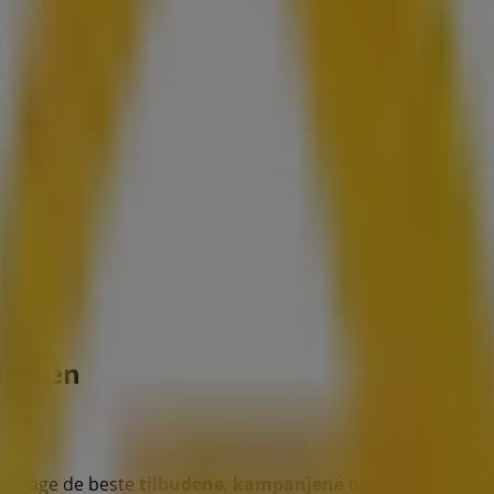
i Skien
oppdage de beste
tilbudene
,
kampanjene
og
katalogene
fr